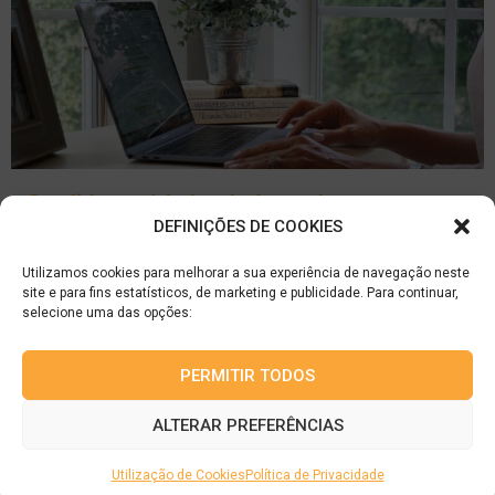
» Candidatura à bolsa de formadores
DEFINIÇÕES DE COOKIES
Utilizamos cookies para melhorar a sua experiência de navegação neste
site e para fins estatísticos, de marketing e publicidade. Para continuar,
selecione uma das opções:
GTI III Portugal – Formação Profissional, LDA
PERMITIR TODOS
Site:
www.gti-portugal.pt
|
Email:
gti.portugal@gti.pt
|
Tel.:
253 603 100
Rua de Barros n.º 101 – Gualtar | 4710-058 Braga |
ALTERAR PREFERÊNCIAS
NIPC: 514 482 290 | Capital: 50.000 €
Utilização de Cookies
Política de Privacidade
Siga-nos nas Redes Sociais:
Facebook
|
LinkedIn
|
Instagram