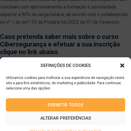
concluam com aproveitamento a formação e assiduidade
superior a 90% da carga horária, de acordo com o estabelecido
no nº 1 do art.º 39 da Portaria 66/2022 de 01 de Fevereiro.
Caso pretenda saber mais sobre o curso
Cibersegurança e efetuar a sua inscrição
clique no link abaixo
Inscrição no curso Cibersegurança
DEFINIÇÕES DE COOKIES
Utilizamos cookies para melhorar a sua experiência de navegação neste
site e para fins estatísticos, de marketing e publicidade. Para continuar,
selecione uma das opções:
GTI III Portugal – Formação Profissional, LDA
PERMITIR TODOS
Site:
www.gti-portugal.pt
|
Email:
gti.portugal@gti.pt
|
Tel.:
253 603 100
Rua de Barros n.º 101 – Gualtar | 4710-058 Braga |
ALTERAR PREFERÊNCIAS
NIPC: 514 482 290 | Capital: 50.000 €